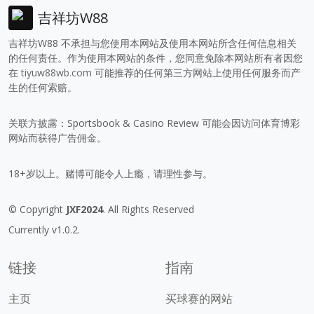
吉祥坊W88
吉祥坊W88 不承担与您使用本网站及使用本网站所含任何信息相关
的任何责任。作为使用本网站的条件，您同意免除本网站所有者因您
在
tiyuw88wb.com
可能推荐的任何第三方网站上使用任何服务而产
生的任何索赔。
关联方披露：Sportsbook & Casino Review 可能会因访问体育博彩
网站而获得广告佣金。
18+岁以上。赌博可能令人上瘾，请理性参与。
© Copyright
JXF2024
. All Rights Reserved
Currently v1.0.2.
链接
指南
主页
买球赛的网站