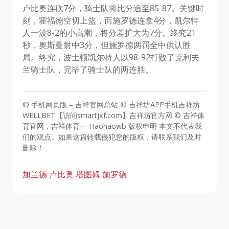
卢比奥连砍7分，骑士队将比分追至85-87。关键时
刻，霍福德空切上篮，而施罗德连拿4分，凯尔特
人一波8-2的小高潮，将分差扩大为7分。终究21
秒，奥斯曼射中3分，但施罗德两罚全中供认胜
局。终究，波士顿凯尔特人以98-92打败了克利夫
兰骑士队，完毕了骑士队的两连胜。
© 手机网页版 – 吉祥官网总站 © 吉祥坊APP手机吉祥坊
WELLBET【访问smartjxf.com】吉祥坊官方网 © 吉祥体
育官网，吉祥体育一 Haohaowb 版权申明 本文不代表我
们的观点。如果这篇转载侵犯您的版权，请联系我们及时
删除！
加兰德
卢比奥
塔图姆
施罗德