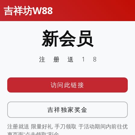
吉祥坊W88
新会员
注册送18
访问此链接
吉祥独家奖金
注册就送 限量好礼 手刀领取 于活动期间内前往优
惠页面”点击领取”彩金。