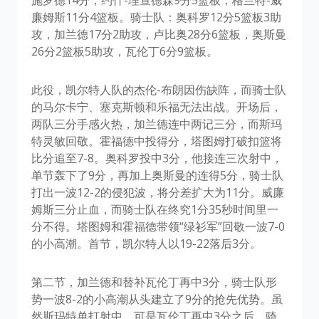
施罗德14分，约什-理查德森9分5篮板，格兰特-威
廉姆斯11分4篮板。骑士队：奥科罗12分5篮板3助
攻，加兰德17分2助攻，卢比奥28分6篮板，奥斯曼
26分2篮板5助攻，瓦伦丁6分9篮板。
此役，凯尔特人队的杰伦-布朗因伤缺阵，而骑士队
的马尔卡宁、塞克斯顿和乐福无法出战。开场后，
两队三分手感火热，加兰德连中两记三分，而斯玛
特灵敏回敬。霍福德中投得分，塔图姆打破扣篮将
比分追至7-8。奥科罗投中3分，他接连三次射中，
单节轰下了9分，再加上奥斯曼的连得5分，骑士队
打出一波12-2的侵犯波，将分差扩大为11分。威廉
姆斯三分止血，而骑士队在终究1分35秒时间里一
分不得。塔图姆和霍福德带领“绿衫军”回敬一波7-0
的小高潮。首节，凯尔特人以19-22落后3分。
第二节，加兰德和替补瓦伦丁再中3分，骑士队形
势一波8-2的小高潮从头建立了9分的抢先优势。虽
然斯玛特单打射中，可是瓦伦丁再中3分之后，骑