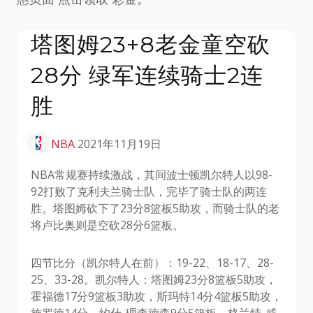
塔图姆23+8老金童空砍
28分 绿军连续骑士2连
胜
NBA
2021年11月19日
NBA常规赛持续激战，其间波士顿凯尔特人以98-
92打败了克利夫兰骑士队，完毕了骑士队的两连
胜。塔图姆砍下了23分8篮板5助攻，而骑士队的老
将卢比奥则是空砍28分6篮板。
四节比分（凯尔特人在前）：19-22、18-17、28-
25、33-28。凯尔特人：塔图姆23分8篮板5助攻，
霍福德17分9篮板3助攻，斯玛特14分4篮板5助攻，