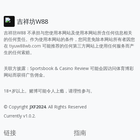
吉祥坊W88
吉祥坊W88 不承担与您使用本网站及使用本网站所含任何信息相关
的任何责任。作为使用本网站的条件，您同意免除本网站所有者因您
在
tiyuw88wb.com
可能推荐的任何第三方网站上使用任何服务而产
生的任何索赔。
关联方披露：Sportsbook & Casino Review 可能会因访问体育博彩
网站而获得广告佣金。
18+岁以上。赌博可能令人上瘾，请理性参与。
© Copyright
JXF2024
. All Rights Reserved
Currently v1.0.2.
链接
指南