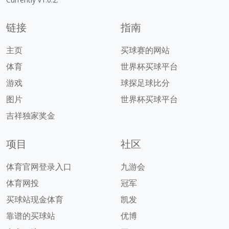
链接
指南
主页
买球赛的网站
体育
世界杯买球平台
游戏
球探足球比分
图片
世界杯买球平台
吉祥独家奖金
项目
社区
体育官网登录入口
九游会
体育网投
冠军
买球站现金体育
凯发
靠谱的买球站
优博