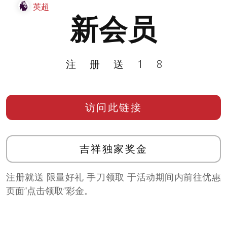
英超
新会员
注册送18
访问此链接
吉祥独家奖金
注册就送 限量好礼 手刀领取 于活动期间内前往优惠
页面”点击领取”彩金。