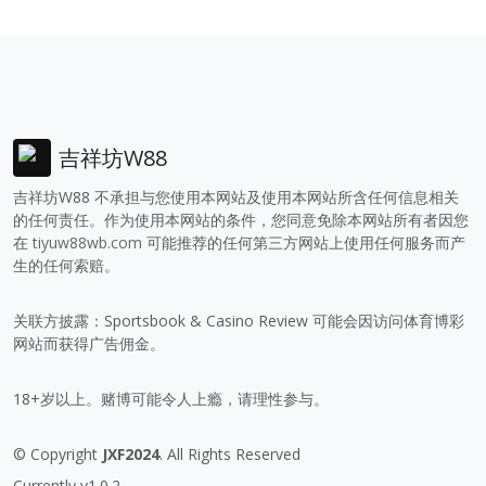
吉祥坊W88
吉祥坊W88 不承担与您使用本网站及使用本网站所含任何信息相关
的任何责任。作为使用本网站的条件，您同意免除本网站所有者因您
在
tiyuw88wb.com
可能推荐的任何第三方网站上使用任何服务而产
生的任何索赔。
关联方披露：Sportsbook & Casino Review 可能会因访问体育博彩
网站而获得广告佣金。
18+岁以上。赌博可能令人上瘾，请理性参与。
© Copyright
JXF2024
. All Rights Reserved
Currently v1.0.2.