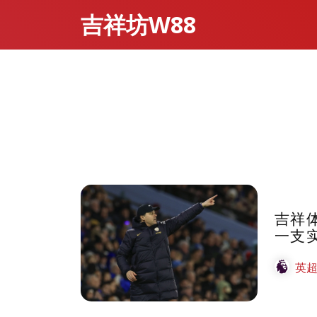
吉祥坊W88
吉祥
一支
英