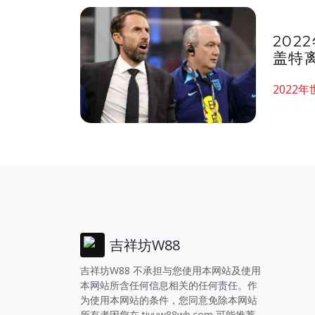
202
盖特
2022
吉祥坊W88
吉祥坊W88 不承担与您使用本网站及使用
本网站所含任何信息相关的任何责任。作
为使用本网站的条件，您同意免除本网站
所有者因您在
tiyuw88wb.com
可能推荐