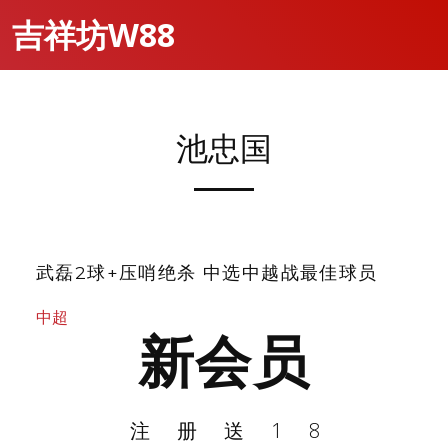
吉祥坊W88
池忠国
武磊2球+压哨绝杀 中选中越战最佳球员
中超
新会员
注册送18