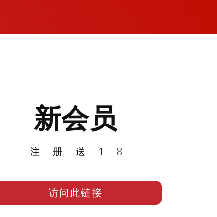
新会员
注册送18
访问此链接