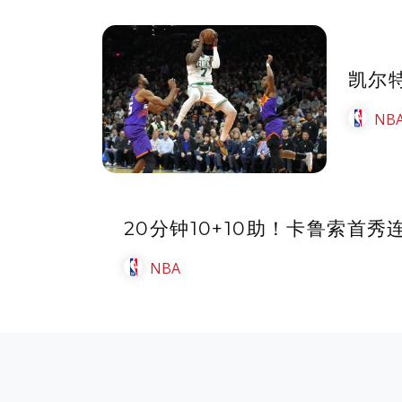
凯尔
NB
20分钟10+10助！卡鲁索首
NBA