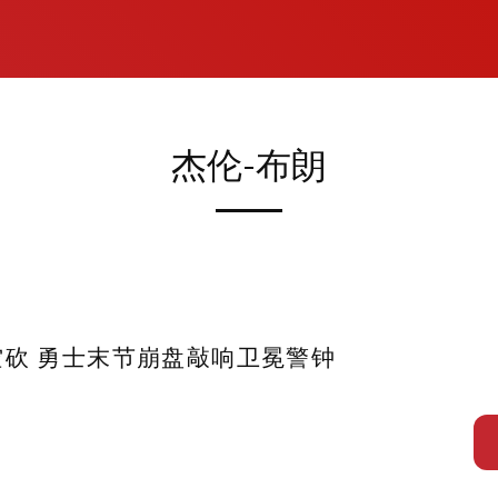
杰伦-布朗
砍 勇士末节崩盘敲响卫冕警钟