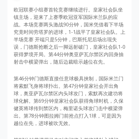
欧冠联赛小组赛首轮竞赛继续进行。皇家社会队坐
镇主场，迎来了上赛季欧冠亚军国际米兰队的应
战。本场竞赛两头激战90分钟，国米凭借着下半场
究竟时间劳塔罗的进球，1-1战平了皇家社会队。上
半场竞赛 开端只是5分钟，巴斯托尼后场出现失
误，门德斯抢断之后一脚远射破门，皇家社会队1-0
获得梦境开局。第44分钟奥亚萨瓦尔禁区内回身抽
射击中横梁弹出，随后边裁暗示越位在先。
第46分钟门德斯直接任意球极具挟制，国际米兰门
将索默飞身将球扑出。第47分钟皇家社会开出角
球，奥亚萨瓦尔禁区内头球攻门，索默再次建功将
球化解。第69分钟皇家社会队获得角球时机，久保
健英将球传到禁区内，梅里诺头球攻门击中横梁弹
出。第78分钟图拉姆门前抢点打入1球，可是因为
越位在先，进球被吹无效。