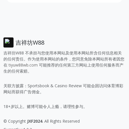
吉祥坊W88
吉祥坊W88 不承担与您使用本网站及使用本网站所含任何信息相关
的任何责任。作为使用本网站的条件，您同意免除本网站所有者因您
在
tiyuw88wb.com
可能推荐的任何第三方网站上使用任何服务而产
生的任何索赔。
关联方披露：Sportsbook & Casino Review 可能会因访问体育博彩
网站而获得广告佣金。
18+岁以上。赌博可能令人上瘾，请理性参与。
© Copyright
JXF2024
. All Rights Reserved