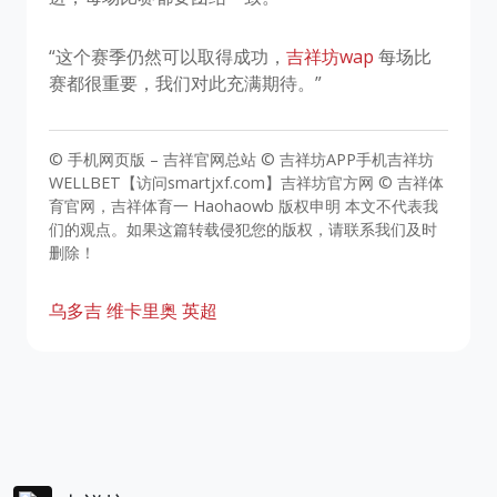
“这个赛季仍然可以取得成功，
吉祥坊wap
每场比
赛都很重要，我们对此充满期待。”
© 手机网页版 – 吉祥官网总站 © 吉祥坊APP手机吉祥坊
WELLBET【访问smartjxf.com】吉祥坊官方网 © 吉祥体
育官网，吉祥体育一 Haohaowb 版权申明 本文不代表我
们的观点。如果这篇转载侵犯您的版权，请联系我们及时
删除！
乌多吉
维卡里奥
英超