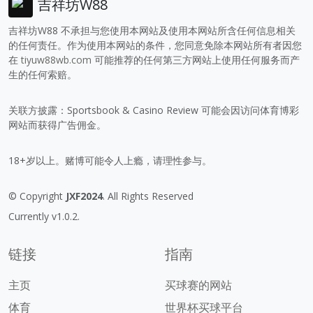
吉祥坊W88
吉祥坊W88 不承担与您使用本网站及使用本网站所含任何信息相关
的任何责任。作为使用本网站的条件，您同意免除本网站所有者因您
在
tiyuw88wb.com
可能推荐的任何第三方网站上使用任何服务而产
生的任何索赔。
关联方披露：Sportsbook & Casino Review 可能会因访问体育博彩
网站而获得广告佣金。
18+岁以上。赌博可能令人上瘾，请理性参与。
© Copyright
JXF2024
. All Rights Reserved
Currently v1.0.2.
链接
指南
主页
买球赛的网站
体育
世界杯买球平台