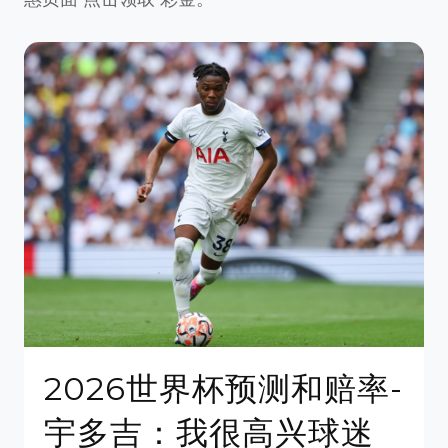
2026世界杯预测和赔率-
宇多吉：我很高兴球迷