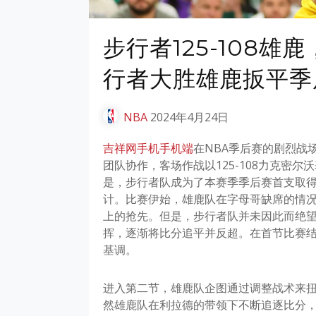
步行者125-108雄
行者大胜雄鹿扳平季
NBA
2024年4月24日
吉祥网手机手机端
在NBA季后赛的剧烈战
团队协作，客场作战以125-108力克密
是，步行者队成为了本赛季季后赛首支取
计。比赛伊始，雄鹿队在字母哥缺席的情
上的抢先。但是，步行者队并未因此而绝
挥，逐渐将比分追平并反超。在首节比赛结
基调。
进入第二节，雄鹿队企图通过调整战术来
然雄鹿队在利拉德的带领下不断追逐比分