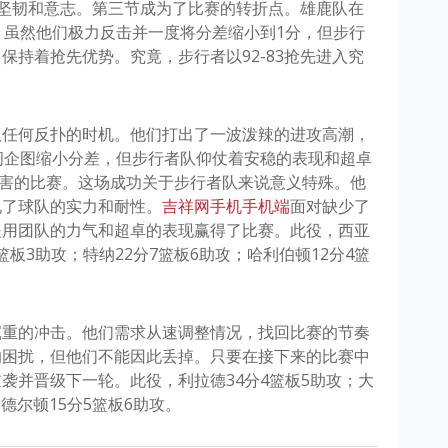
们的坚韧和意志。第三节成为了比赛的转折点。雄鹿队在
。虽然他们极力反击并一度将分差缩小到1分，但步行
保持着抢先优势。究竟，步行者以92-83抢先进入究
队任何反扑的时机。他们打出了一波泼辣的进攻高潮，
间企图缩小分差，但步行者队仰仗着安稳的表现和超卓
场要害的比赛。这场成功关于步行者队来说意义特殊。他
现了球队的实力和耐性。
吉祥网手机手机端
面对缺少了
是用团队的力气和超卓的表现赢得了比赛。此役，西亚
篮板3助攻；特纳22分7篮板6助攻；哈利伯顿12分4篮
沉重的冲击。他们需求从速调整情况，找回比赛的节奏
的困扰，但他们不能因此丢掉。只要在接下来的比赛中
袭并晋级下一轮。此役，利拉德34分4篮板5助攻；大
米德尔顿15分5篮板6助攻。