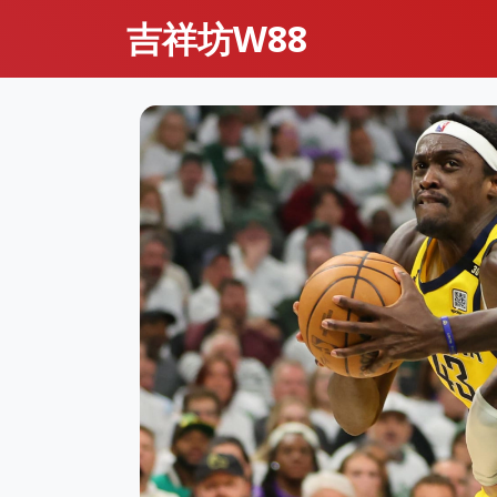
吉祥坊W88