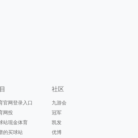
目
社区
育官网登录入口
九游会
育网投
冠军
球站现金体育
凯发
谱的买球站
优博