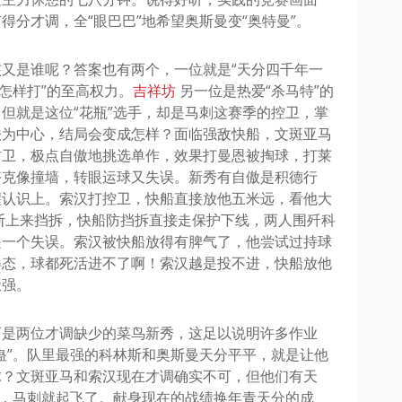
分才调，全“眼巴巴”地希望奥斯曼变“奥特曼”。
又是谁呢？答案也有两个，一位就是“天分四千年一
怎样打”的至高权力。
吉祥坊
另一位是热爱“杀马特”的
但就是这位“花瓶”选手，却是马刺这赛季的控卫，掌
扶为中心，结局会变成怎样？面临强敌快船，文斑亚马
防卫，极点自傲地挑选单作，效果打曼恩被掏球，打莱
塔克像撞墙，转眼运球又失误。新秀有自傲是积德行
醒认识上。索汉打控卫，快船直接放他五米远，看他大
斯上来挡拆，快船防挡拆直接走保护下线，两人围歼科
是一个失误。索汉被快船放得有脾气了，他尝试过持球
姿态，球都死活进不了啊！索汉越是投不进，快船放他
极强。
而是两位才调缺少的菜鸟新秀，这足以说明许多作业
蛊”。队里最强的科林斯和奥斯曼天分平平，就是让他
球？文斑亚马和索汉现在才调确实不可，但他们有天
了，马刺就起飞了。献身现在的战绩换年青天分的成