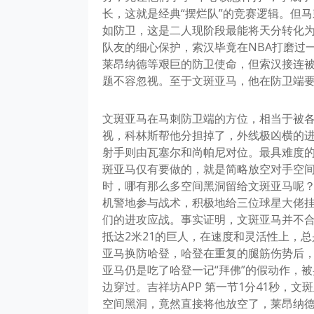
长，这就是经典“摆烂队”的竞赛逻辑。但
如防卫，这是二人现阶段最能将天分转化
队友的细心保护，索汉毕竟在NBA打磨过
莱昂纳德等艰巨的防卫使命，但索汉接连
题不容忽视。至于文斑亚马，他在防卫端
文斑亚马在马刺防卫端的方位，相当于被
视，科林斯帮他分担掉了，外线极凶横的进
射手则由瓦塞尔和尚帕尼对位。最具难度
斑亚马仅有要做的，就是简略放空对手空
时，哪有那么多空间黑洞留给文斑亚马呢
机警地参与战术，积极地给三位球星大佬
们的进攻应战。事实证明，文斑亚马并不
抵达2米21的巨人，在速度和灵活性上，
亚马换防哈登，哈登在重复的腿筋伤势后
亚马仍是吃了哈登一记“拜佛”的假动作，
边穿过。吉祥坊APP 第一节1分41秒，
空间黑洞，竟然直接将他放空了，莱昂纳德