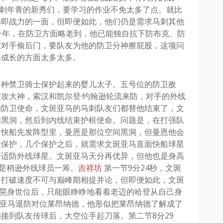
马刺年青的新秀们，要学习的作业不免太多了点。就比
为即战力的一面，但即便如此，他们仍是需求马刺其他
一年，在防卫方面略老到，他已能独自抗下防布克、防
被对手偷后门，要队友为他的防卫分神擦屁股，这项问
要成长的方面太多太多。
各种禁卫骑士保护起来的婴儿太子。五号位的防卫敌
攻大神，索汉和凯尔登·约翰逊轮流来防，对手的外线
的防卫使命，文斑亚马的马刺队友们都替他结束了，文
间黑洞，然后到内线结束护框使命。问题是，在打强队
？快船先发阵型里，曼恩是那位空间黑洞，但曼恩他会
挂保护，几个保护之后，就需求文斑亚马直面快船球星
合适防外线球星。文斑亚马天分再优异，但他也是身高
总是稍逊外线球员一筹。
吉祥坊
第一节9分24秒，文斑
，打破速度不可与巅峰期相提并论，但即便如此，文斑
被晃身世位后，只能眼睁睁地看着老迈的哈登从自己身
文斑亚马退防对位莱昂纳德，他形似把莱昂纳德了解成了
接到队友传球后，大空位手起刀落。第二节8分29