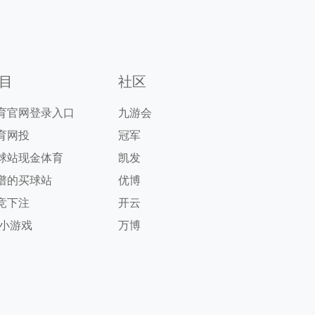
目
社区
育官网登录入口
九游会
育网投
冠军
球站现金体育
凯发
谱的买球站
优博
竞下注
开云
g小游戏
万博