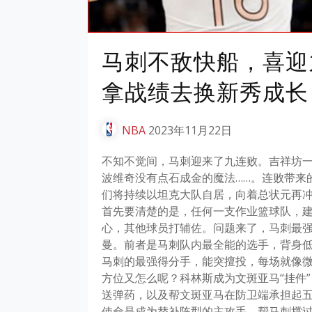
马刺不敌快船，喜迎
拿战绩去换新秀成长
NBA
2023年11月22日
不知不觉间，马刺迎来了九连败。吉祥坊一
波维奇没有点石成金的魔法……。连败带来
们将持续以坦克大队自居，向着总状元再
首先要清楚的是，任何一支作业篮球队，
心，其他球员打辅佐。问题来了，马刺最强
曼。前者是马刺队内最全能的选手，背身
马刺的最强得分手，能突擅投，每场就像
方位又怎么呢？科林斯成为文斑亚马“挂件
送弹药，以及帮文斑亚马在防卫端承担起
使命是成为替补阵型的主攻手，帮马刺撑