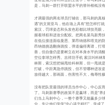
是，马刺一群打开联盟水平的替补根柢没有得
才调最强的两名球员打辅佐，那马刺的真核
遇”的文斑亚马，他在场上具有“想怎样打就
索汉，罚球姿态和头发色彩都比球技亮眼，
握着球权和进攻分配权。把两名菜鸟新秀
在低位接连面临曼恩、莱昂纳德和塔克的
昂纳德挑选翻身跳投，弹道偏得离谱，打
善，但自傲仍是要树立在对本身水平的清
空位拿球怎样秀。吉祥坊手机 索汉叫科林
林斯，索汉想把锅甩给科林斯，但一甩就
打破，中距离急停跳投，但不管哪种进攻
放得越大，那画面，伤害性不大，侮辱性
没有把队里最强的球员当作中心，中心反
了。马刺新赛季的政策不是赢球，而是“养
们当上马刺中心，一整个赛季又能赢多少
分，先让他们学学“中心该怎样打”，学成