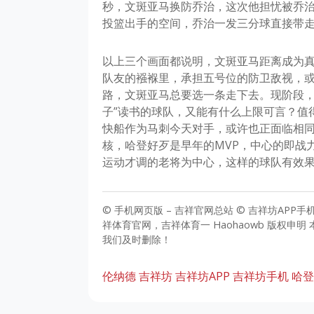
秒，文斑亚马换防乔治，这次他担忧被乔
投篮出手的空间，乔治一发三分球直接带
以上三个画面都说明，文斑亚马距离成为
队友的襁褓里，承担五号位的防卫敌视，
路，文斑亚马总要选一条走下去。现阶段，
子”读书的球队，又能有什么上限可言？值
快船作为马刺今天对手，或许也正面临相
核，哈登好歹是早年的MVP，中心的即战
运动才调的老将为中心，这样的球队有效
© 手机网页版 – 吉祥官网总站 © 吉祥坊APP手机吉
祥体育官网，吉祥体育一 Haohaowb 版权
我们及时删除！
伦纳德
吉祥坊
吉祥坊APP
吉祥坊手机
哈登