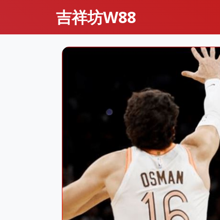
吉祥坊W88