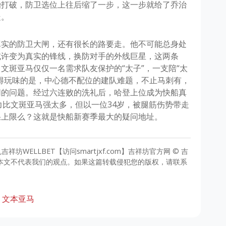
治打破，防卫选位上往后缩了一步，这一步就给了乔治
走。
真实的防卫大闸，还有很长的路要走。他不可能总身处
或许变为真实的锋线，换防对手的外线巨星，这两条
文斑亚马仅仅一名需求队友保护的“太子”，一支陪“太
得玩味的是，中心德不配位的建队难题，不止马刺有，
同的问题。经过六连败的洗礼后，哈登上位成为快船真
力比文斑亚马强太多，但以一位34岁，被腿筋伤势带走
果上限么？这就是快船新赛季最大的疑问地址。
祥坊WELLBET【访问smartjxf.com】吉祥坊官方网 © 吉
申明 本文不代表我们的观点。如果这篇转载侵犯您的版权，请联系
文本亚马