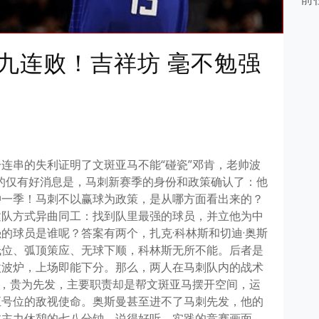
九连败！吉祥坊 毫不勉强
连串的失利证明了文斑亚马不能“碰瓷”邓肯，老帅波
的仅有好消息是，马刺新赛季的身份和政策确认了：他
冲一季！马刺不以赢球为政策，是从哪方面看出来的？
建队方式异曲同工：找到队里最强的球员，并立他为中
的球员是谁呢？答案有两个，扎克·科林斯和切迪·奥斯
低位、弧顶策应、无球下顺，科林斯无所不能。后者是
微波炉，上场即能下分。那么，两人在马刺队内的战术
”，贵为先发，主要职责却是帮文斑亚马摆开空间，运
五号位的敌视使命。奥斯曼甚至进不了马刺先发，他的
过主力休憩的七八分钟。说得好听，实践的竞赛画面