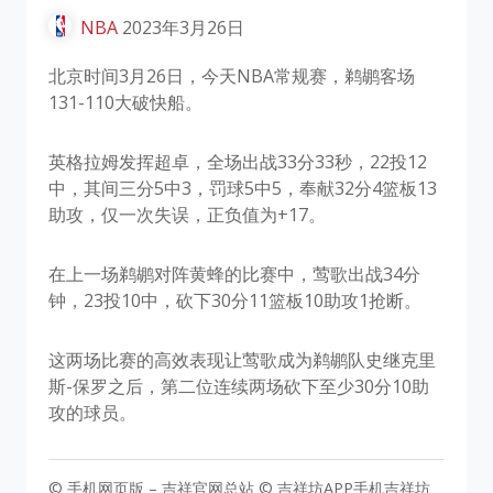
NBA
2023年3月26日
北京时间3月26日，今天NBA常规赛，鹈鹕客场
131-110大破快船。
英格拉姆发挥超卓，全场出战33分33秒，22投12
中，其间三分5中3，罚球5中5，奉献32分4篮板13
助攻，仅一次失误，正负值为+17。
在上一场鹈鹕对阵黄蜂的比赛中，莺歌出战34分
钟，23投10中，砍下30分11篮板10助攻1抢断。
这两场比赛的高效表现让莺歌成为鹈鹕队史继克里
斯-保罗之后，第二位连续两场砍下至少30分10助
攻的球员。
© 手机网页版 – 吉祥官网总站 © 吉祥坊APP手机吉祥坊