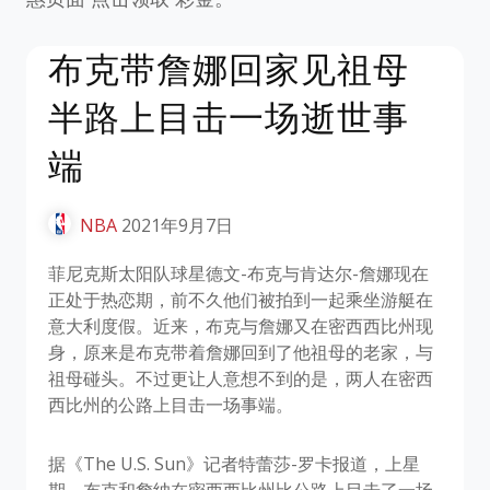
布克带詹娜回家见祖母
半路上目击一场逝世事
端
NBA
2021年9月7日
菲尼克斯太阳队球星德文-布克与肯达尔-詹娜现在
正处于热恋期，前不久他们被拍到一起乘坐游艇在
意大利度假。近来，布克与詹娜又在密西西比州现
身，原来是布克带着詹娜回到了他祖母的老家，与
祖母碰头。不过更让人意想不到的是，两人在密西
西比州的公路上目击一场事端。
据《The U.S. Sun》记者特蕾莎-罗卡报道，上星