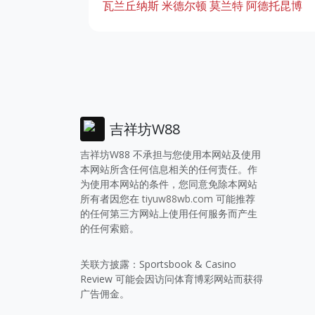
瓦兰丘纳斯
米德尔顿
莫兰特
阿德托昆博
吉祥坊W88
吉祥坊W88 不承担与您使用本网站及使用
本网站所含任何信息相关的任何责任。作
为使用本网站的条件，您同意免除本网站
所有者因您在
tiyuw88wb.com
可能推荐
的任何第三方网站上使用任何服务而产生
的任何索赔。
关联方披露：Sportsbook & Casino
Review 可能会因访问体育博彩网站而获得
广告佣金。