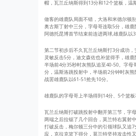
帽，瓦兰丘纳斯得到13分和12个篮板，温
做客的雄鹿队局面不错，大洛和米德尔顿别
奥古斯丁射中三分，字母哥连取5分，雄鹿
阿德托昆博首节结束前连进两球,雄鹿队以31
第二节初步后不久瓦兰丘纳斯打3分成功，
灵敏反击5分，迪文森佐也补篮得手，雄鹿队
半场前4分35秒时灰熊队追至40-50。
分，温斯洛跳投射中，半场前2分钟时灰熊队
战罢雄鹿队以61-51抢先10分。
雄鹿队的字母哥上半场得到14分、5个篮板
瓦兰丘纳斯打破跳投射中翻开第三节，字母
两端之后拉锯了几个回合，莫兰特右翼射中三
打破反击，梅尔顿三分中的引领球队又追7
应，克拉克篮下得分，莫兰特坚持攻击性又得