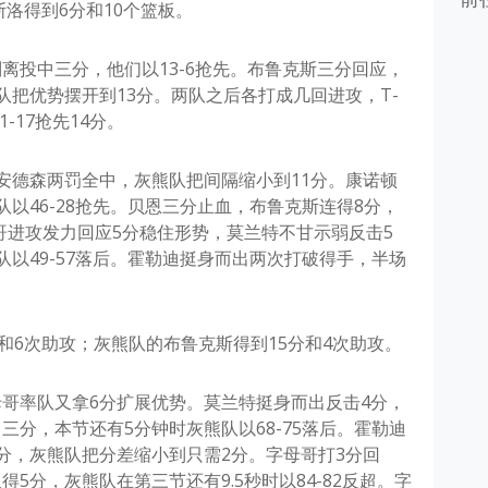
斯洛得到6分和10个篮板。
离投中三分，他们以13-6抢先。布鲁克斯三分回应，
队把优势摆开到13分。两队之后各打成几回进攻，T-
-17抢先14分。
安德森两罚全中，灰熊队把间隔缩小到11分。康诺顿
以46-28抢先。贝恩三分止血，布鲁克斯连得8分，
字母哥进攻发力回应5分稳住形势，莫兰特不甘示弱反击5
以49-57落后。霍勒迪挺身而出两次打破得手，半场
和6次助攻；灰熊队的布鲁克斯得到15分和4次助攻。
哥率队又拿6分扩展优势。莫兰特挺身而出反击4分，
分，本节还有5分钟时灰熊队以68-75落后。霍勒迪
分，灰熊队把分差缩小到只需2分。字母哥打3分回
5分，灰熊队在第三节还有9.5秒时以84-82反超。字