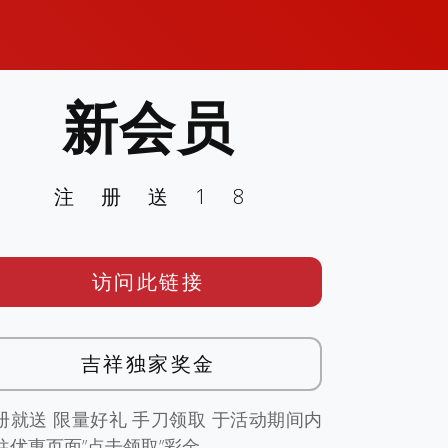
新会员
注册送18
访问此链接
吉祥独家奖金
册就送 限量好礼 手刀领取 于活动期间内
往优惠页面”点击领取”彩金。