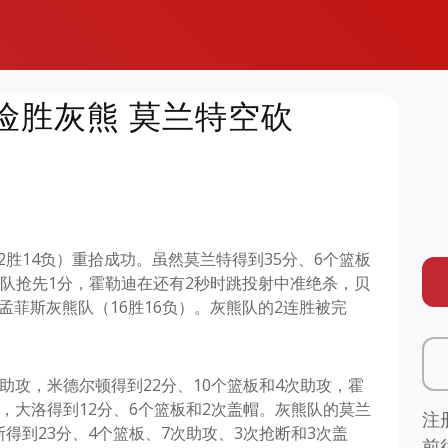
鹿险胜灰熊 莫兰特空砍
2胜14负）重拾成功。虽然莫兰特得到35分、6个篮板
球队抢先1分，霍勒迪在还有2秒时跳投射中准绝杀，贝
胜孟菲斯灰熊队（16胜16负）。灰熊队的2连胜被完
次助攻，米德尔顿得到22分、10个篮板和4次助攻，霍
板，大洛得到12分、6个篮板和2次盖帽。灰熊队的莫兰
注
斯得到23分、4个篮板、7次助攻、3次抢断和3次盖
前