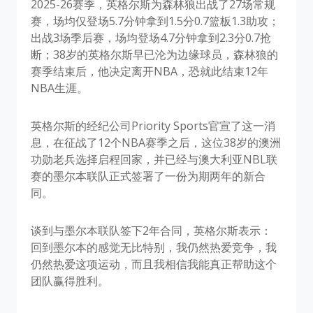
2025-26赛季，英格尔斯为森林狼出战了27场常规
赛，场均仅登场5.7分钟拿到1.5分0.7篮板1.3助攻；
出战3场季后赛，场均登场4.7分钟拿到2.3分0.7抢
断；38岁的英格尔斯早已沦为边缘球员，森林狼的
赛季结束后，他决定离开NBA，恐就此结束12年
NBA生涯。
英格尔斯的经纪公司Priority Sports官宣了这一消
息，在征战了12个NBA赛季之后，这位38岁的澳洲
功勋老兵选择启程回家，并已经与澳大利亚NBL联
赛的墨尔本联队正式签署了一份为期两年的新合
同。
谈到与墨尔本联队签下2年合同，英格尔斯表示：
回到墨尔本的感觉无比特别，我仍然热爱竞争，我
仍然热爱这项运动，而且我相信我能真正帮助这个
团队赢得胜利。