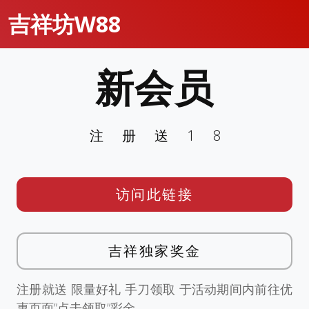
吉祥坊W88
新会员
注册送18
访问此链接
吉祥独家奖金
注册就送 限量好礼 手刀领取 于活动期间内前往优
惠页面”点击领取”彩金。