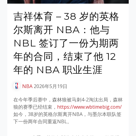
吉祥体育 – 38 岁的英格
尔斯离开 NBA：他与
NBL 签订了一份为期两
年的合同，结束了他 12
年的 NBA 职业生涯
NBA
2026年5月19日
在今年季后赛中，森林狼被马刺4-2淘汰出局，森林
狼的赛季已经结束，
https://www.wbtimebig.com/
如今，38岁的英格尔斯离开NBA，与墨尔本联队签
下一份两年合同重返NBL。