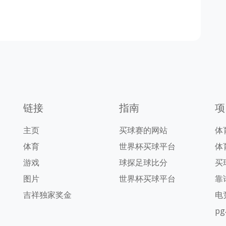
链接
指南
项
主页
买球赛的网站
体
体育
世界杯买球平台
体
游戏
球探足球比分
买
图片
世界杯买球平台
靠
吉祥独家奖金
电
p