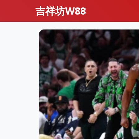
吉祥坊W88