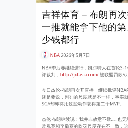
吉祥体育 – 布朗再
一推就能拿下他的第二
少钱都行
NBA
2026年5月7日
NBA季后赛继续进行，凯尔特人在首轮3-
评裁判，
http://jxfasia.com/
被联盟罚款5
今日杰伦-布朗再次开直播，继续批评NB
还是要说，判罚的尺度就是不一样，事实
SGA却即将用这些动作获得第二个MVP。
杰伦·布朗继续说：我并非故意不敬……也
常规赛和季后赛的吹罚尺度存在不一致，