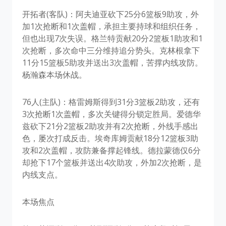
开拓者(客队)：阿夫迪亚砍下25分6篮板9助攻，外
加1次抢断和1次盖帽，承担主要持球和组织任务，
但也出现7次失误。格兰特贡献20分2篮板1助攻和1
次抢断，多次命中三分维持追分势头。克林根拿下
11分15篮板5助攻并送出3次盖帽，苦撑内线攻防。
杨瀚森本场休战。
76人(主队)：格雷姆斯得到31分3篮板2助攻，还有
3次抢断1次盖帽，多次关键得分锁定胜局。爱德华
兹砍下21分2篮板2助攻并有2次抢断，外线手感出
色，屡次打成反击。埃奇库姆贡献18分12篮板3助
攻和2次盖帽，攻防兼备撑起锋线。德拉蒙德仅6分
却抢下17个篮板并送出4次助攻，外加2次抢断，是
内线支点。
本场焦点