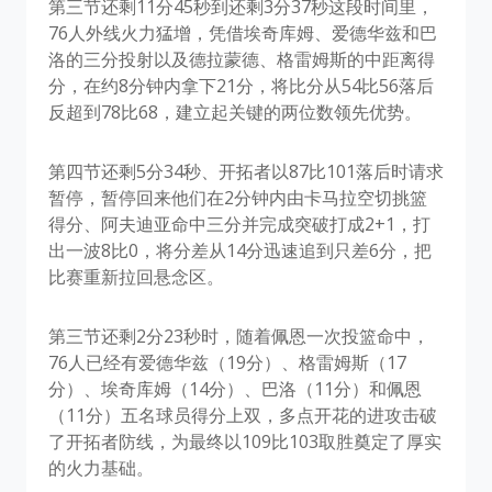
第三节还剩11分45秒到还剩3分37秒这段时间里，
76人外线火力猛增，凭借埃奇库姆、爱德华兹和巴
洛的三分投射以及德拉蒙德、格雷姆斯的中距离得
分，在约8分钟内拿下21分，将比分从54比56落后
反超到78比68，建立起关键的两位数领先优势。
第四节还剩5分34秒、开拓者以87比101落后时请求
暂停，暂停回来他们在2分钟内由卡马拉空切挑篮
得分、阿夫迪亚命中三分并完成突破打成2+1，打
出一波8比0，将分差从14分迅速追到只差6分，把
比赛重新拉回悬念区。
第三节还剩2分23秒时，随着佩恩一次投篮命中，
76人已经有爱德华兹（19分）、格雷姆斯（17
分）、埃奇库姆（14分）、巴洛（11分）和佩恩
（11分）五名球员得分上双，多点开花的进攻击破
了开拓者防线，为最终以109比103取胜奠定了厚实
的火力基础。