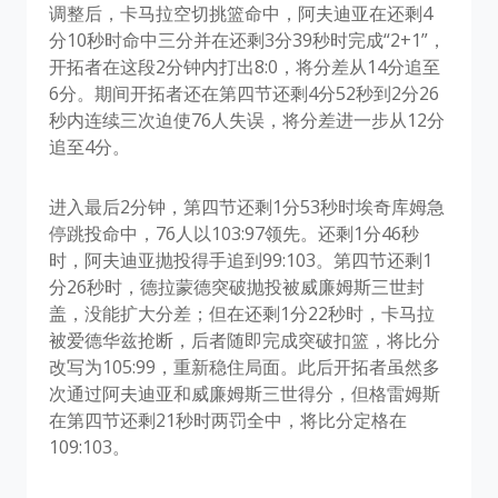
调整后，卡马拉空切挑篮命中，阿夫迪亚在还剩4
分10秒时命中三分并在还剩3分39秒时完成“2+1”，
开拓者在这段2分钟内打出8:0，将分差从14分追至
6分。期间开拓者还在第四节还剩4分52秒到2分26
秒内连续三次迫使76人失误，将分差进一步从12分
追至4分。
进入最后2分钟，第四节还剩1分53秒时埃奇库姆急
停跳投命中，76人以103:97领先。还剩1分46秒
时，阿夫迪亚抛投得手追到99:103。第四节还剩1
分26秒时，德拉蒙德突破抛投被威廉姆斯三世封
盖，没能扩大分差；但在还剩1分22秒时，卡马拉
被爱德华兹抢断，后者随即完成突破扣篮，将比分
改写为105:99，重新稳住局面。此后开拓者虽然多
次通过阿夫迪亚和威廉姆斯三世得分，但格雷姆斯
在第四节还剩21秒时两罚全中，将比分定格在
109:103。