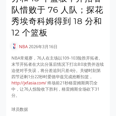
队惜败于 76 人队；探花
秀埃奇科姆得到 18 分和
12 个篮板
NBA
2026年3月16日
NBA常规赛，76人在主场以109-103险胜开拓者。
末节开拓者在大比分落后情况下打出8:0攻势并连续
迫使对手失误，将分差追到只差4分。关键时刻第
四节还剩1分22秒时爱德华兹完成抢断扣篮，
http://jxfasia.com/
终场前21秒格雷姆斯两罚全
中，让76人惊险收下胜利，格雷姆斯全场砍下31
分。
球员数据