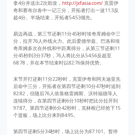
拿4分并送出2次助攻，
http://jxfasia.com/
克雷伊
奇和赛布尔各中一记三分，开拓者打出一波11:3反
超4分。半场结束，开拓者54:53领先。
易边再战，第三节还剩11分45秒时埃奇库姆命中三
分，拉开76人外线火力。此后爱德华兹、巴洛和埃
奇库姆多次在外线和中距离得分，从第三节还剩11
分45秒到3分37秒，76人将比分从54:56反超至
68:78，并在本节结束时以82:76保持优势。
末节开打还剩11分22秒时，克雷伊奇和阿夫迪亚先
后命中三分，开拓者在第四节还剩10分47秒时追到
82:82，但随后76人依靠格雷姆斯、沃特福德等人
连续得分，在第四节还剩6分10秒时把比分拉开到
97:87。第四节还剩6分42秒时，克林根已经抢下15
个篮板，场上比分来到84:95。
第四节还剩5分34秒时，场上比分为87:101。暂停