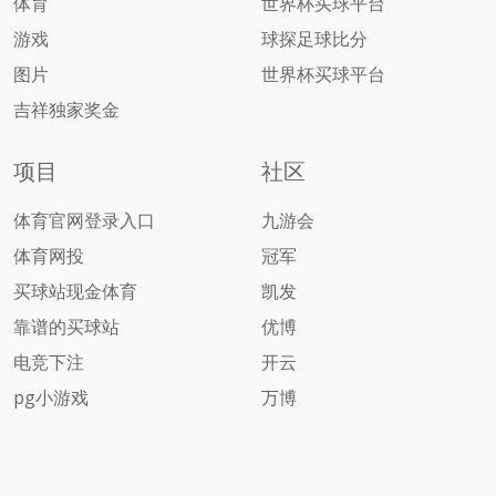
体育
世界杯买球平台
游戏
球探足球比分
图片
世界杯买球平台
吉祥独家奖金
项目
社区
体育官网登录入口
九游会
体育网投
冠军
买球站现金体育
凯发
靠谱的买球站
优博
电竞下注
开云
pg小游戏
万博