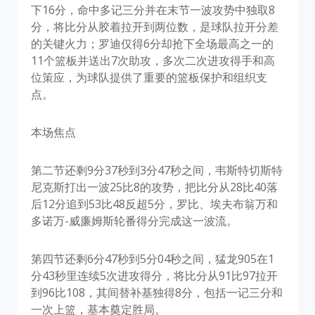
下16分，命中多记三分并在末节一波攻势中独取8
分，将比分从胶着拉开到两位数，是球队拉开分差
的关键火力；罗迪仅得6分却抢下全场最高之一的
11个篮板并送出7次助攻，多次二次进攻得手和高
位策应，为球队提供了重要的篮板保护和组织支
点。
本场焦点
第二节还剩9分37秒到3分47秒之间，韦斯特切斯特
尼克斯打出一波25比8的攻势，把比分从28比40落
后12分追到53比48反超5分，罗比、埃夫布翁万和
多诺万-威廉姆斯轮番得分完成这一波流。
第四节还剩6分47秒到5分04秒之间，猛龙905在1
分43秒里连续5次进攻得分，将比分从91比97拉开
到96比108，其间替补基独得8分，包括一记三分和
一次上篮，基本奠定胜局。