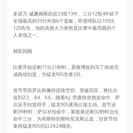
多诺万-威廉姆斯此役23投13中、三分12投4中砍下
全场最高的33分外加6个篮板，即便球队以109比
120告负，他的高效火力依然是比赛中最亮眼的个
人表现之一。
精彩回顾
比赛开始还剩11分21秒时，莫格博收到马丁助攻完
成跑动扣篮，为猛龙905先拿2分。
首节早段罗比和佩特连续空切、突破回应，将比分
追到2:2、4:4、6:6。随着A.J. 劳森快攻挑篮命中、萨
尔反手扣篮得手，猛龙905逐渐占据主动。首节还
剩39秒时，萨尔补扣命中，紧接着还剩32秒时沃伦
命中三分，为韦斯特切斯特尼克斯止血，但首节结
束前猛龙905仍以34:24领先。