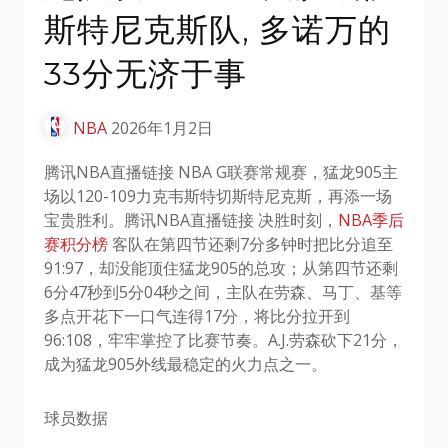
斯特尼克斯队, 多诺万的
33分无济于事
NBA
2026年1月2日
腾讯NBA直播链接 NBA G联赛常规赛，猛龙905主
场以120-109力克韦斯特切斯特尼克斯，再添一场
宝贵胜利。腾讯NBA直播链接 决胜时刻，
NBA季后
赛积分榜
客队在第四节还剩7分多钟时把比分追至
91:97，却没能顶住猛龙905的总攻；从第四节还剩
6分47秒到5分04秒之间，主队在劳森、马丁、基等
多点开花下一口气连得17分，将比分拉开到
96:108，牢牢掌控了比赛节奏。A.J.劳森砍下21分，
成为猛龙905外线最稳定的火力点之一。
球员数据