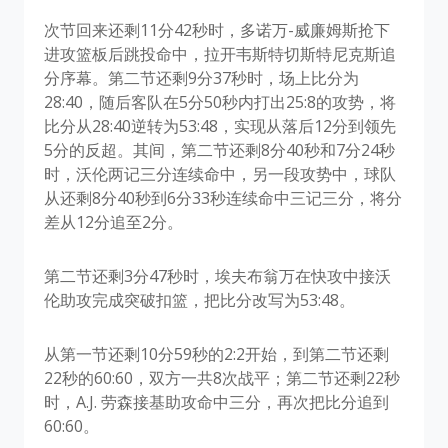
次节回来还剩11分42秒时，多诺万-威廉姆斯抢下
进攻篮板后跳投命中，拉开韦斯特切斯特尼克斯追
分序幕。第二节还剩9分37秒时，场上比分为
28:40，随后客队在5分50秒内打出25:8的攻势，将
比分从28:40逆转为53:48，实现从落后12分到领先
5分的反超。其间，第二节还剩8分40秒和7分24秒
时，沃伦两记三分连续命中，另一段攻势中，球队
从还剩8分40秒到6分33秒连续命中三记三分，将分
差从12分追至2分。
第二节还剩3分47秒时，埃夫布翁万在快攻中接沃
伦助攻完成突破扣篮，把比分改写为53:48。
从第一节还剩10分59秒的2:2开始，到第二节还剩
22秒的60:60，双方一共8次战平；第二节还剩22秒
时，A.J. 劳森接基助攻命中三分，再次把比分追到
60:60。