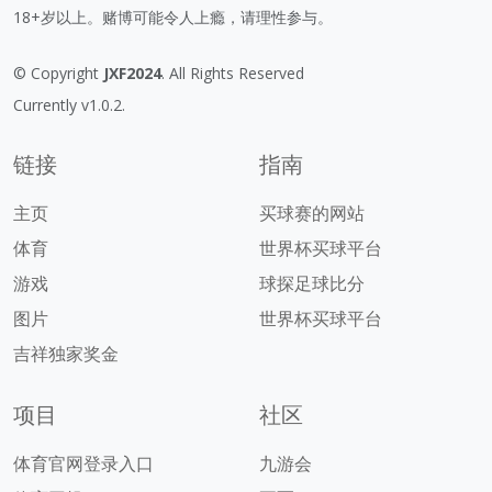
18+岁以上。赌博可能令人上瘾，请理性参与。
© Copyright
JXF2024
. All Rights Reserved
Currently v1.0.2.
链接
指南
主页
买球赛的网站
体育
世界杯买球平台
游戏
球探足球比分
图片
世界杯买球平台
吉祥独家奖金
项目
社区
体育官网登录入口
九游会