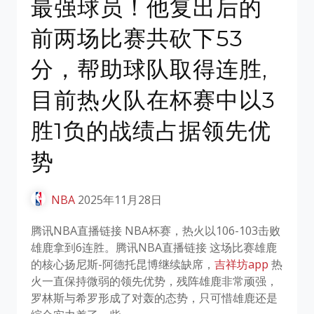
最强球员！他复出后的
前两场比赛共砍下53
分，帮助球队取得连胜,
目前热火队在杯赛中以3
胜1负的战绩占据领先优
势
NBA
2025年11月28日
腾讯NBA直播链接 NBA杯赛，热火以106-103击败
雄鹿拿到6连胜。腾讯NBA直播链接 这场比赛雄鹿
的核心扬尼斯-阿德托昆博继续缺席，
吉祥坊app
热
火一直保持微弱的领先优势，残阵雄鹿非常顽强，
罗林斯与希罗形成了对轰的态势，只可惜雄鹿还是