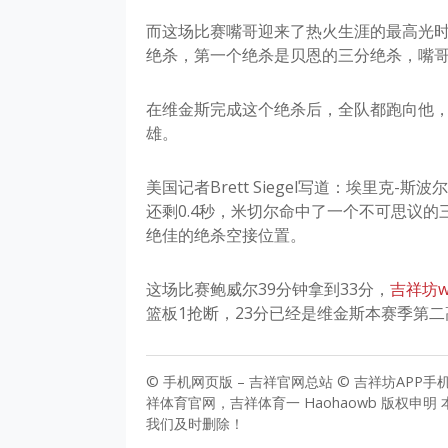
而这场比赛嘴哥迎来了热火生涯的最高光
绝杀，第一个绝杀是贝恩的三分绝杀，嘴
在维金斯完成这个绝杀后，全队都跑向他
雄。
美国记者Brett Siegel写道：埃里克
还剩0.4秒，米切尔命中了一个不可思议
绝佳的绝杀空接位置。
这场比赛鲍威尔39分钟拿到33分，
吉祥坊w
篮板1抢断，23分已经是维金斯本赛季第二
© 手机网页版 – 吉祥官网总站 © 吉祥坊APP手机吉
祥体育官网，吉祥体育一 Haohaowb 版权
我们及时删除！