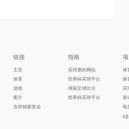
链接
指南
项
主页
买球赛的网站
体
体育
世界杯买球平台
体
游戏
球探足球比分
买
图片
世界杯买球平台
靠
吉祥独家奖金
电
p