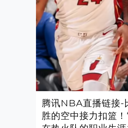
腾讯NBA直播链接-
胜的空中接力扣篮！