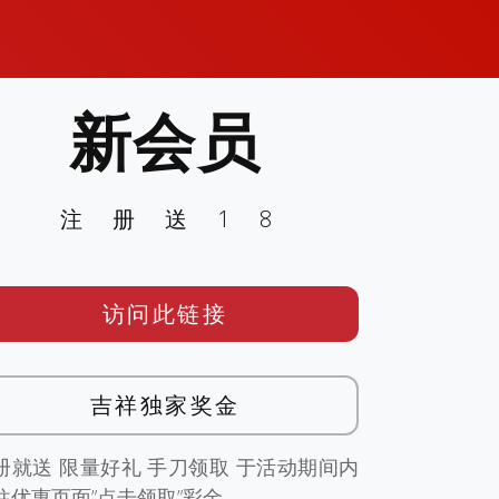
新会员
注册送18
访问此链接
吉祥独家奖金
册就送 限量好礼 手刀领取 于活动期间内
往优惠页面”点击领取”彩金。