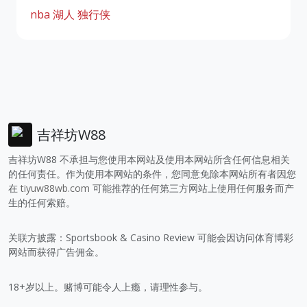
nba
湖人
独行侠
吉祥坊W88
吉祥坊W88 不承担与您使用本网站及使用本网站所含任何信息相关
的任何责任。作为使用本网站的条件，您同意免除本网站所有者因您
在
tiyuw88wb.com
可能推荐的任何第三方网站上使用任何服务而产
生的任何索赔。
关联方披露：Sportsbook & Casino Review 可能会因访问体育博彩
网站而获得广告佣金。
18+岁以上。赌博可能令人上瘾，请理性参与。