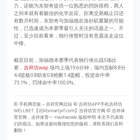
力，还能为东契奇提供一位熟悉的挡拆搭档，两人
之间本就有着极佳的化学反应。距离交易截止日还
有数月时间，东契奇与加福德在洛杉矶重聚的可能
性，已迅速成为本赛季最引人关注的话题之一。不
过，至少目前看来，独行侠暂时没有意愿送走这位
中锋。
截至目前，加福德本赛季代表独行侠出战5场比
赛，
吉祥坊wap
场均上场19.6分钟，场均贡献8.8分
4.4篮板0.8助攻0.8抢断1.4盖帽，投篮命中率
73.1%，罚球命中率100.0%。
© 手机网页版 – 吉祥官网总站 © 吉祥坊APP手机吉祥坊
WELLBET【访问smartjxf.com】吉祥坊官方网 © 吉祥体
育官网，吉祥体育一 Haohaowb 版权申明 本文不代表我
们的观点。如果这篇转载侵犯您的版权，请联系我们及时
删除！