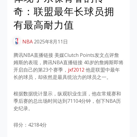
奇：联盟最年长球员拥
有最高耐力值
NBA
2025年8月11日
腾讯NBA直播链接 美媒Clutch Points发文点评詹
姆斯的表现，腾讯NBA直播链接 40岁的詹姆斯即将
开启自己的第23个赛季，
jxf2012
他是联盟中最年
长的球员，却依然是最具统治力的球员之一。
根据数据统计显示，纵观职业生涯，他在常规赛和
季后赛的总出场时间达到71104分钟，创下NBA历
史纪录。
得分：42184分