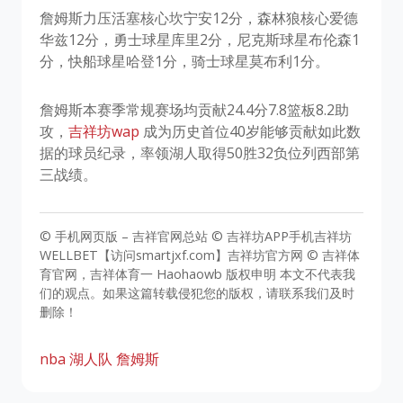
詹姆斯力压活塞核心坎宁安12分，森林狼核心爱德
华兹12分，勇士球星库里2分，尼克斯球星布伦森1
分，快船球星哈登1分，骑士球星莫布利1分。
詹姆斯本赛季常规赛场均贡献24.4分7.8篮板8.2助
攻，
吉祥坊wap
成为历史首位40岁能够贡献如此数
据的球员纪录，率领湖人取得50胜32负位列西部第
三战绩。
© 手机网页版 – 吉祥官网总站 © 吉祥坊APP手机吉祥坊
WELLBET【访问smartjxf.com】吉祥坊官方网 © 吉祥体
育官网，吉祥体育一 Haohaowb 版权申明 本文不代表我
们的观点。如果这篇转载侵犯您的版权，请联系我们及时
删除！
nba
湖人队
詹姆斯