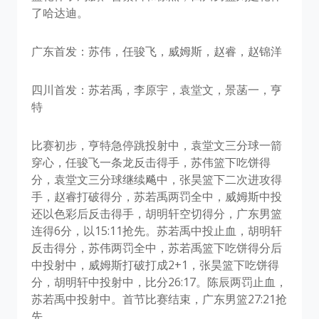
了哈达迪。
广东首发：苏伟，任骏飞，威姆斯，赵睿，赵锦洋
四川首发：苏若禹，李原宇，袁堂文，景菡一，亨
特
比赛初步，亨特急停跳投射中，袁堂文三分球一箭
穿心，任骏飞一条龙反击得手，苏伟篮下吃饼得
分，袁堂文三分球继续飚中，张昊篮下二次进攻得
手，赵睿打破得分，苏若禹两罚全中，威姆斯中投
还以色彩后反击得手，胡明轩空切得分，广东男篮
连得6分，以15:11抢先。苏若禹中投止血，胡明轩
反击得分，苏伟两罚全中，苏若禹篮下吃饼得分后
中投射中，威姆斯打破打成2+1，张昊篮下吃饼得
分，胡明轩中投射中，比分26:17。陈辰两罚止血，
苏若禹中投射中。首节比赛结束，广东男篮27:21抢
先。