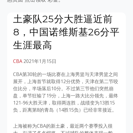
土豪队25分大胜逼近前
8，中国诺维斯基26分平
生涯最高
CBA
2021年1月15日
CBA第30轮的一场比赛在上海男篮与天津男篮之间
展开，上海首节就取得12分优势，天津在第二节咬
住比分，半场落后10分。不过第三节他们突然崩
盘，单节狂输了19分，上海一路大比分领先，最终
121-96大胜天津，取得两连胜，战绩变为13胜15
负，距离第8的青岛（14胜15负）已经非常接近。
上海被称为CBA的新土豪，最近两个赛季投入很