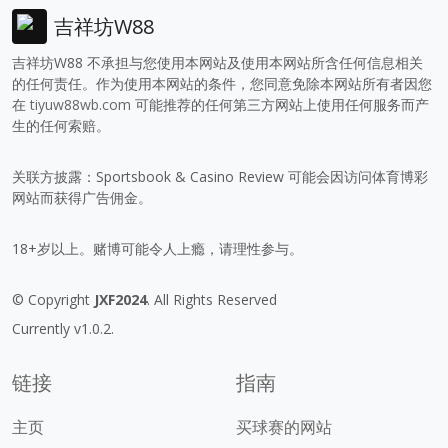
吉祥坊W88
吉祥坊W88 不承担与您使用本网站及使用本网站所含任何信息相关
的任何责任。作为使用本网站的条件，您同意免除本网站所有者因您
在
tiyuw88wb.com
可能推荐的任何第三方网站上使用任何服务而产
生的任何索赔。
关联方披露：Sportsbook & Casino Review 可能会因访问体育博彩
网站而获得广告佣金。
18+岁以上。赌博可能令人上瘾，请理性参与。
© Copyright
JXF2024
. All Rights Reserved
Currently v1.0.2.
链接
指南
主页
买球赛的网站