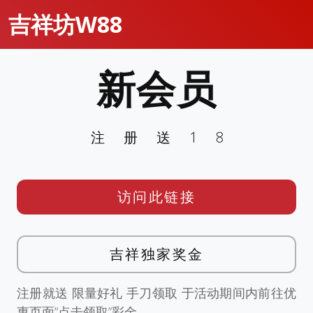
吉祥坊W88
新会员
注册送18
访问此链接
吉祥独家奖金
注册就送 限量好礼 手刀领取 于活动期间内前往优
惠页面”点击领取”彩金。