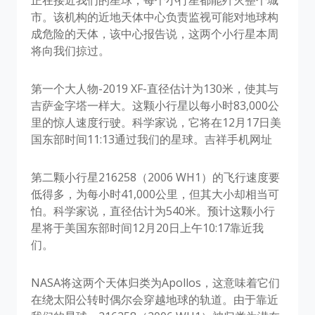
正在接近我们的星球，每个小行星都能歼灭整个城
市。该机构的近地天体中心负责监视可能对地球构
成危险的天体，该中心报告说，这两个小行星本周
将向我们掠过。
第一个大人物-2019 XF-直径估计为130米，使其与
吉萨金字塔一样大。这颗小行星以每小时83,000公
里的惊人速度行驶。科学家说，它将在12月17日美
国东部时间11:13通过我们的星球。吉祥手机网址
第二颗小行星216258（2006 WH1）的飞行速度要
低得多，为每小时41,000公里，但其大小却相当可
怕。科学家说，直径估计为540米。预计这颗小行
星将于美国东部时间12月20日上午10:17靠近我
们。
NASA将这两个天体归类为Apollos，这意味着它们
在绕太阳公转时偶尔会穿越地球的轨道。由于靠近