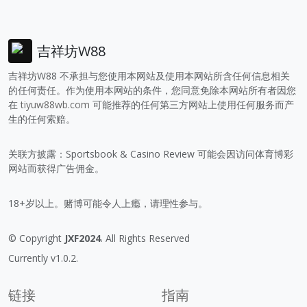
吉祥坊W88
吉祥坊W88 不承担与您使用本网站及使用本网站所含任何信息相关
的任何责任。作为使用本网站的条件，您同意免除本网站所有者因您
在
tiyuw88wb.com
可能推荐的任何第三方网站上使用任何服务而产
生的任何索赔。
关联方披露：Sportsbook & Casino Review 可能会因访问体育博彩
网站而获得广告佣金。
18+岁以上。赌博可能令人上瘾，请理性参与。
© Copyright
JXF2024
. All Rights Reserved
Currently v1.0.2.
链接
指南