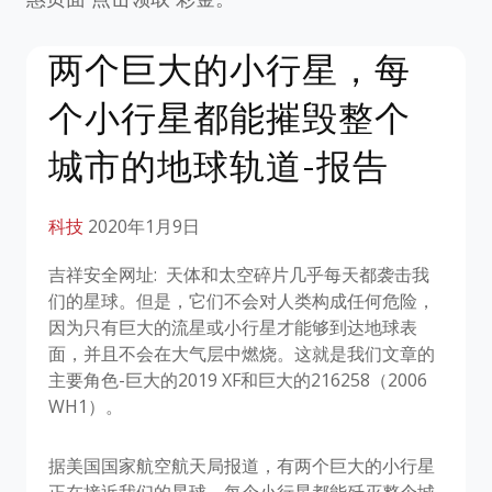
两个巨大的小行星，每
个小行星都能摧毁整个
城市的地球轨道-报告
科技
2020年1月9日
吉祥安全网址: 天体和太空碎片几乎每天都袭击我
们的星球。但是，它们不会对人类构成任何危险，
因为只有巨大的流星或小行星才能够到达地球表
面，并且不会在大气层中燃烧。这就是我们文章的
主要角色-巨大的2019 XF和巨大的216258（2006
WH1）。
据美国国家航空航天局报道，有两个巨大的小行星