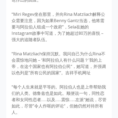
论作出的回应。
“Miri Regev坐在那里，并向Rina Matzliach解释公
众需要注意，因为如果Benny Gantz当选，他将需
要与阿拉伯人组成一个政府”，Sela在她的
Instagram故事中写道，为了她超过80万的喜悦 –
强大的追随者队伍。
“Rina Matzliach保持沉默。我问自己为什么Rina不
会震惊地问她 – ‘和阿拉伯人有什么问题？’我的上
帝，在这个国家也有阿拉伯公民“，她写道，并强调
以色列是”所有公民的国家“。吉祥手机网址
“每个人生来就是平等的。阿拉伯人也是上帝帮助我
们的人类。德鲁兹也是如此。顺便说一句，同性恋
者和女同性恋者……以及……震惊……左派“她说，尽管
如此，尽管”令人作呕的评论“，但她仍然对待所有
人。