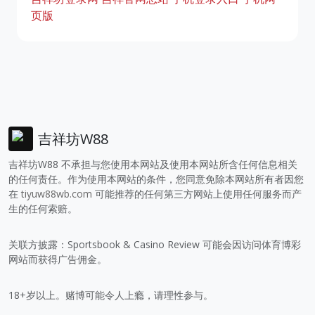
页版
吉祥坊W88
吉祥坊W88 不承担与您使用本网站及使用本网站所含任何信息相关
的任何责任。作为使用本网站的条件，您同意免除本网站所有者因您
在
tiyuw88wb.com
可能推荐的任何第三方网站上使用任何服务而产
生的任何索赔。
关联方披露：Sportsbook & Casino Review 可能会因访问体育博彩
网站而获得广告佣金。
18+岁以上。赌博可能令人上瘾，请理性参与。