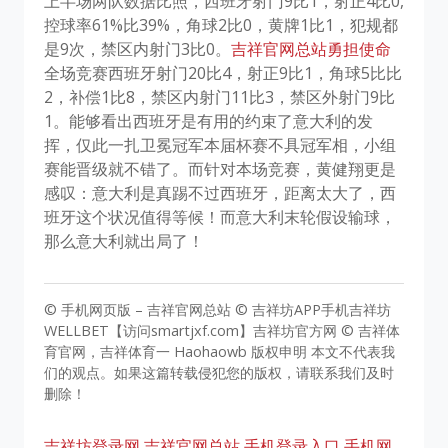
上半场两队数据比照，西班牙射门9比1，射正4比0,
控球率61%比39%，角球2比0，黄牌1比1，犯规都
是9次，禁区内射门3比0。
吉祥官网总站勇担使命
全场竞赛西班牙射门20比4，射正9比1，角球5比比
2，补偿1比8，禁区内射门11比3，禁区外射门9比
1。能够看出西班牙是有用的约束了意大利的发
挥，仅此一扎卫冕冠军本届杯赛不具冠军相，小组
赛能晋级就不错了。而针对本场竞赛，黄健翔更是
感叹：意大利是真踢不过西班牙，距离太大了，西
班牙这个状况值得等候！而意大利末轮假设输球，
那么意大利就出局了！
© 手机网页版 – 吉祥官网总站 © 吉祥坊APP手机吉祥坊
WELLBET【访问smartjxf.com】吉祥坊官方网 © 吉祥体
育官网，吉祥体育一 Haohaowb 版权申明 本文不代表我
们的观点。如果这篇转载侵犯您的版权，请联系我们及时
删除！
吉祥坊登录网
吉祥官网总站
手机登录入口
手机网