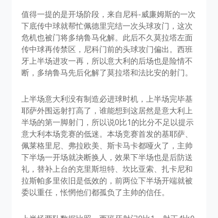
值得一提的是开场阶段，来自尼科-威廉姆斯的一次
下底传中球就帮忙佩德里完结一次头球攻门，这次
危机也被门将多纳鲁马化解。此后不久莫拉塔左面
传中球再传禁区，尼科门前的头球攻门偏出。西班
牙上半场进攻一再，所以意大利的后场也是险情不
断，多纳鲁马先后化解了莫拉塔和法比安的射门。
上半场意大利没有制造必进球时机，上半场完毕基
耶萨外围远射打高了，谁能想到这居然是意大利上
半场的第一脚射门，所以说0比1的比分不足以提示
意大利本场竞赛的低迷。本场竞赛首发的基耶萨、
佩莱格里尼、弗拉欧美、斯卡马卡都哑火了，主帅
下半场一开场就决断换人，效果下半场也是后防送
礼，替补上台的克里斯坦特、坎比亚索、扎卡尼和
拉斯帕多里依旧是低效的，前两位下半场开端就被
委以重任，怅惘他们都孤负了主帅的信任。