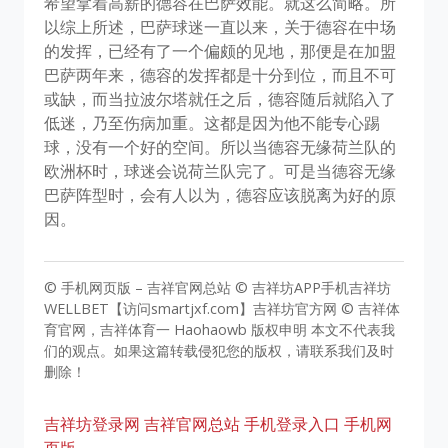
希望拿着高薪的德容在巴萨效能。就这么简略。所
以综上所述，巴萨球迷一直以来，关于德容在中场
的发挥，已经有了一个偏颇的见地，那便是在加盟
巴萨两年来，德容的发挥都是十分到位，而且不可
或缺，而当拉波尔塔就任之后，德容随后就陷入了
低迷，乃至伤病加重。这都是因为他不能专心踢
球，没有一个好的空间。所以当德容无缘荷兰队的
欧洲杯时，球迷会说荷兰队完了。可是当德容无缘
巴萨阵型时，会有人以为，德容应该脱离为好的原
因。
© 手机网页版 – 吉祥官网总站 © 吉祥坊APP手机吉祥坊
WELLBET【访问smartjxf.com】吉祥坊官方网 © 吉祥体
育官网，吉祥体育一 Haohaowb 版权申明 本文不代表我
们的观点。如果这篇转载侵犯您的版权，请联系我们及时
删除！
吉祥坊登录网
吉祥官网总站
手机登录入口
手机网