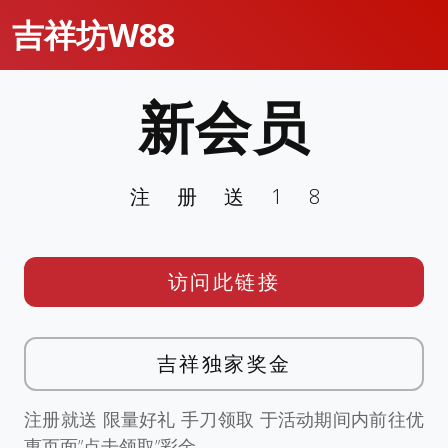
吉祥坊W88
新会员
注册送18
访问此链接
吉祥独家奖金
注册就送 限量好礼 手刀领取 于活动期间内前往优
惠页面”点击领取”彩金。