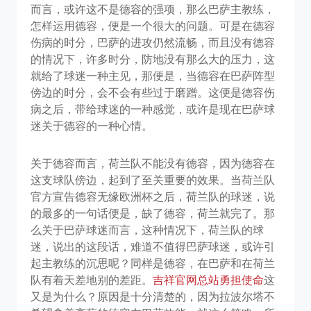
而言，或许这不是德容的强项，那么巴萨主教练，
怎样运用德容，便是一个很大的问题。可是在德容
伤病的时分，巴萨的进攻仍然流畅，而且没有德容
的情况下，许多时分，防地没有那么大的压力，这
就给了球迷一种主见，那便是，当德容在巴萨阵型
傍边的时分，会不会有些过于磨蹭。这便是德容伤
病之后，带给球迷的一种感觉，或许是现在巴萨球
迷关于德容的一种心情。
关于德容而言，荷兰队不能没有德容，因为德容在
这支球队傍边，起到了至关重要的效果。当荷兰队
官方宣告德容无缘欧洲杯之后，荷兰队的球迷，说
的最多的一句话便是，缺了德容，荷兰就完了。那
么关于巴萨球迷而言，这种情况下，荷兰队的球
迷，说出的这段话，难道不值得巴萨球迷，或许引
起主教练的沉思呢？同样是德容，在巴萨和在荷兰
队有着天差地别的差距。
吉祥官网总站勇担使命
这
又是为什么？原因是十分清楚的，因为拉波尔塔不